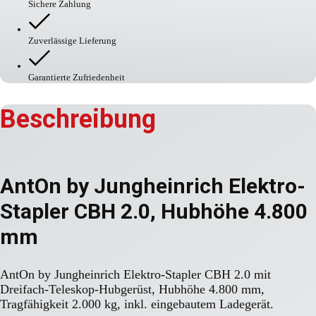
Stapler
Sichere Zahlung
CBH
2.0,
Hubhöhe
Zuverlässige Lieferung
4.800
mm,
Wetterschutzkabine
Garantierte Zufriedenheit
Com
3
Menge
Beschreibung
AntOn by Jungheinrich Elektro-
Stapler CBH 2.0, Hubhöhe 4.800
mm
AntOn by Jungheinrich Elektro-Stapler CBH 2.0 mit
Dreifach-Teleskop-Hubgerüst, Hubhöhe 4.800 mm,
Tragfähigkeit 2.000 kg, inkl. eingebautem Ladegerät.