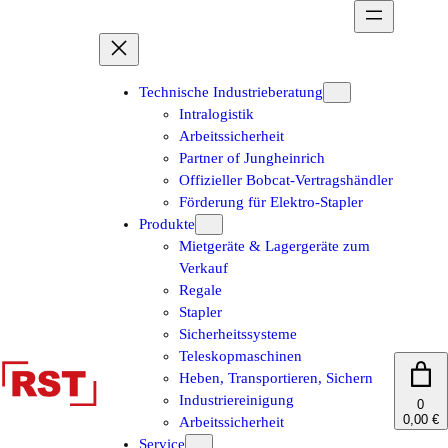
Zum
Inhalt
springen
Technische Industrieberatung
Intralogistik
Arbeitssicherheit
Partner of Jungheinrich
Offizieller Bobcat-Vertragshändler
Förderung für Elektro-Stapler
Produkte
Mietgeräte & Lagergeräte zum
Verkauf
Regale
Stapler
Sicherheitssysteme
Teleskopmaschinen
Heben, Transportieren, Sichern
Industriereinigung
0
0,00 €
Arbeitssicherheit
Service