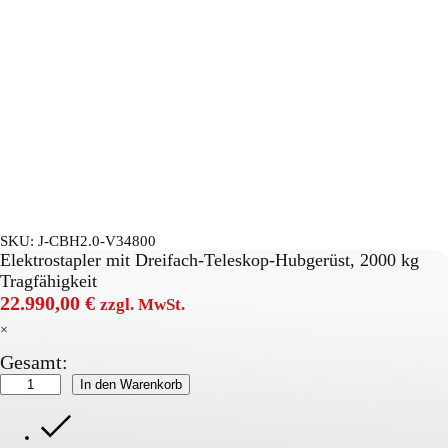
SKU:
J-CBH2.0-V34800
Elektrostapler mit Dreifach-Teleskop-Hubgerüst, 2000 kg
Tragfähigkeit
22.990,00
€
zzgl. MwSt.
×
Gesamt:
AntOn
In den Warenkorb
by
Jungheinrich
Elektro-