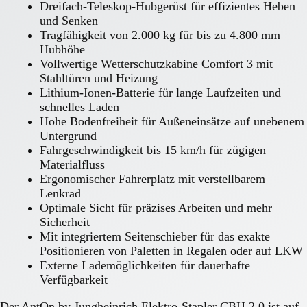
Dreifach-Teleskop-Hubgerüst für effizientes Heben
und Senken
Tragfähigkeit von 2.000 kg für bis zu 4.800 mm
Hubhöhe
Vollwertige Wetterschutzkabine Comfort 3 mit
Stahltüren und Heizung
Lithium-Ionen-Batterie für lange Laufzeiten und
schnelles Laden
Hohe Bodenfreiheit für Außeneinsätze auf unebenem
Untergrund
Fahrgeschwindigkeit bis 15 km/h für zügigen
Materialfluss
Ergonomischer Fahrerplatz mit verstellbarem
Lenkrad
Optimale Sicht für präzises Arbeiten und mehr
Sicherheit
Mit integriertem Seitenschieber für das exakte
Positionieren von Paletten in Regalen oder auf LKW
Externe Lademöglichkeiten für dauerhafte
Verfügbarkeit
Der AntOn by Jungheinrich Elektro-Stapler CBH 2.0 ist auf