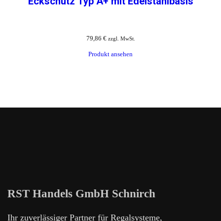
Eckschutz Typ A+ mit Edelstahlbasis
79,86
€
zzgl. MwSt.
Produkt ansehen
RST Handels GmbH Schnirch
Ihr zuverlässiger Partner für Regalsysteme,