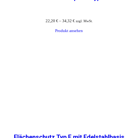
22,20
€
–
34,32
€
zzgl. MwSt.
Produkt ansehen
Flächenschutz Typ F mit Edelstahlbasis