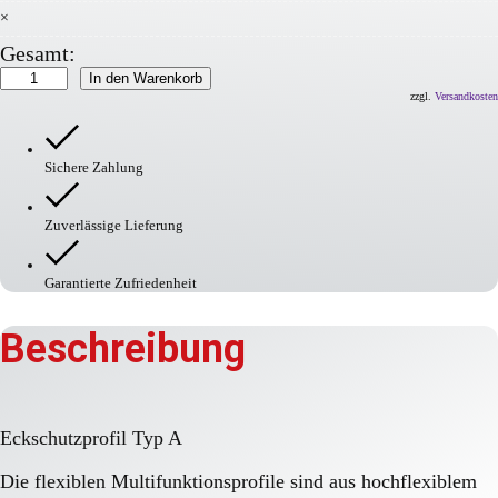
×
Gesamt:
Eckschutzprofil
In den Warenkorb
Typ
zzgl.
Versandkosten
A
Menge
Sichere Zahlung
Zuverlässige Lieferung
Garantierte Zufriedenheit
Beschreibung
Eckschutzprofil Typ A
Die flexiblen Multifunktionsprofile sind aus hochflexiblem