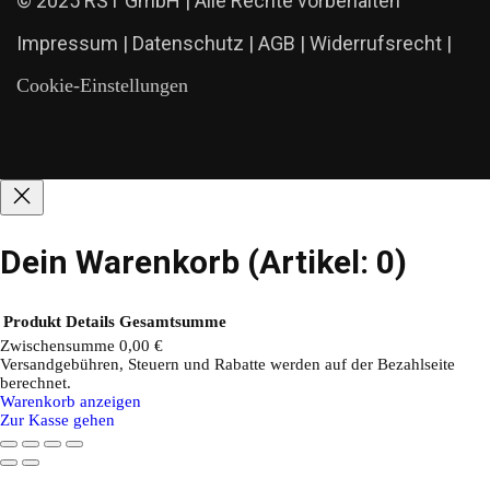
© 2025 RST GmbH | Alle Rechte vorbehalten
Impressum
|
Datenschutz
|
AGB
|
Widerrufsrecht
|
Cookie-Einstellungen
Dein Warenkorb
(Artikel: 0)
Produkt
Details
Gesamtsumme
Zwischensumme
0,00 €
Versandgebühren, Steuern und Rabatte werden auf der Bezahlseite
Produkte
berechnet.
Warenkorb anzeigen
im
Zur Kasse gehen
Warenkorb