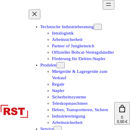
Zum
Inhalt
springen
Technische Industrieberatung
Intralogistik
Arbeitssicherheit
Partner of Jungheinrich
Offizieller Bobcat-Vertragshändler
Förderung für Elektro-Stapler
Produkte
Mietgeräte & Lagergeräte zum
Verkauf
Regale
Stapler
Sicherheitssysteme
Teleskopmaschinen
Heben, Transportieren, Sichern
Industriereinigung
0
0,00 €
Arbeitssicherheit
Service