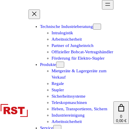
Zum
Inhalt
springen
Technische Industrieberatung
Intralogistik
Arbeitssicherheit
Partner of Jungheinrich
Offizieller Bobcat-Vertragshändler
Förderung für Elektro-Stapler
Produkte
Mietgeräte & Lagergeräte zum
Verkauf
Regale
Stapler
Sicherheitssysteme
Teleskopmaschinen
Heben, Transportieren, Sichern
Industriereinigung
0
0,00 €
Arbeitssicherheit
Service