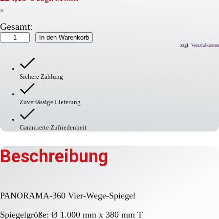
×
Gesamt:
PANORAMA-
In den Warenkorb
360
zzgl.
Versandkosten
Vier-
Wege-
Spiegel
Sichere Zahlung
Menge
Zuverlässige Lieferung
Garantierte Zufriedenheit
Beschreibung
PANORAMA-360 Vier-Wege-Spiegel
Spiegelgröße: Ø 1.000 mm x 380 mm T