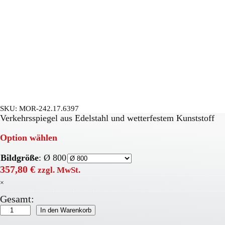
SKU:
MOR-242.17.6397
Verkehrsspiegel aus Edelstahl und wetterfestem Kunststoff
Option wählen
Bildgröße
:
Ø 800
357,80
€
zzgl. MwSt.
×
Gesamt:
DURABEL
In den Warenkorb
ECO