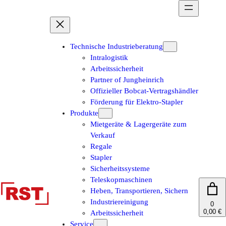
Zum
Inhalt
springen
Technische Industrieberatung
Intralogistik
Arbeitssicherheit
Partner of Jungheinrich
Offizieller Bobcat-Vertragshändler
Förderung für Elektro-Stapler
Produkte
Mietgeräte & Lagergeräte zum
Verkauf
Regale
Stapler
Sicherheitssysteme
Teleskopmaschinen
Heben, Transportieren, Sichern
Industriereinigung
0
0,00 €
Arbeitssicherheit
Service