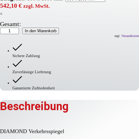
542,10
€
zzgl. MwSt.
×
Gesamt:
DIAMOND
In den Warenkorb
Verkehrsspiegel
zzgl.
Versandkosten
Menge
Sichere Zahlung
Zuverlässige Lieferung
Garantierte Zufriedenheit
Beschreibung
DIAMOND Verkehrsspiegel