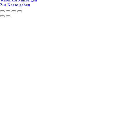
Warenkorb anzeigen
im
Zur Kasse gehen
Warenkorb