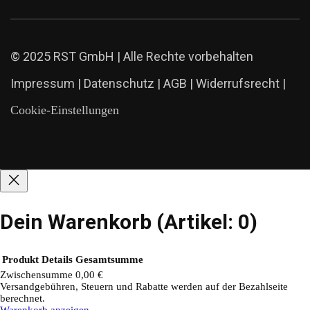
© 2025 RST GmbH | Alle Rechte vorbehalten
Impressum
|
Datenschutz
|
AGB
|
Widerrufsrecht
|
Cookie-Einstellungen
Dein Warenkorb
(Artikel: 0)
Produkt
Details
Gesamtsumme
Zwischensumme
0,00 €
Versandgebühren, Steuern und Rabatte werden auf der Bezahlseite
Produkte
berechnet.