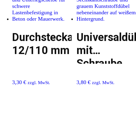
Durchsteckanker
Universaldü
12/110 mm
mit
Schraube
14/110 mm
3,30
€
3,80
€
zzgl. MwSt.
zzgl. MwSt.