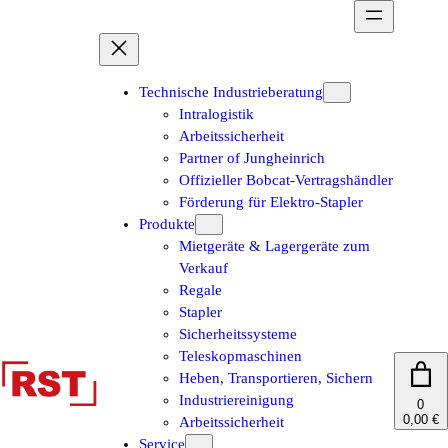
Zum
Inhalt
springen
Technische Industrieberatung
Intralogistik
Arbeitssicherheit
Partner of Jungheinrich
Offizieller Bobcat-Vertragshändler
Förderung für Elektro-Stapler
Produkte
Mietgeräte & Lagergeräte zum
Verkauf
Regale
Stapler
Sicherheitssysteme
Teleskopmaschinen
Heben, Transportieren, Sichern
Industriereinigung
0
0,00 €
Arbeitssicherheit
Service