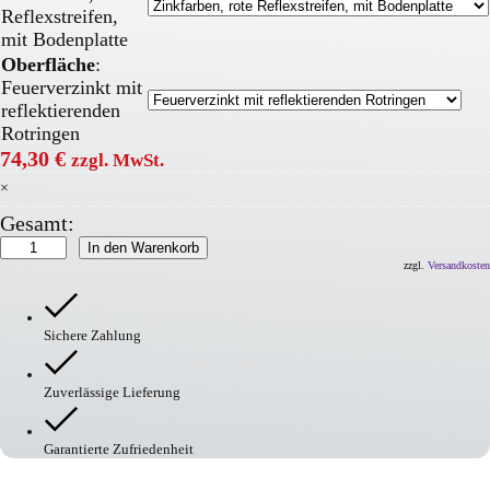
Reflexstreifen,
mit Bodenplatte
Oberfläche
:
Feuerverzinkt mit
reflektierenden
Rotringen
74,30
€
zzgl. MwSt.
×
Gesamt:
BLACK
In den Warenkorb
BULL
zzgl.
Versandkosten
SafeWall
Wandschutzbügel
Menge
Sichere Zahlung
Zuverlässige Lieferung
Garantierte Zufriedenheit