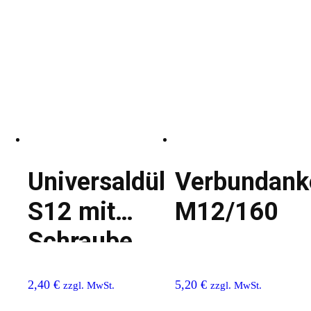
Universaldübel
Verbundank
S12 mit
M12/160
Schraube
8/100
2,40
€
5,20
€
zzgl. MwSt.
zzgl. MwSt.