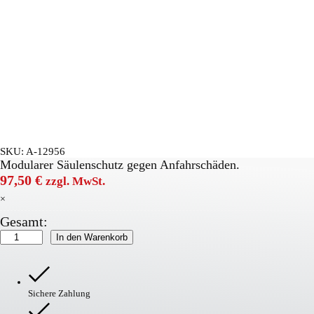
SKU:
A-12956
Modularer Säulenschutz gegen Anfahrschäden.
97,50
€
zzgl. MwSt.
×
Gesamt:
Rack-
In den Warenkorb
Mammut
Säulenschutz
Supreme
Kit
Sichere Zahlung
100
Menge