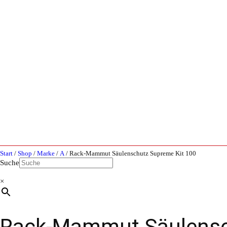
Start
/
Shop
/
Marke
/
A
/ Rack-Mammut Säulenschutz Supreme Kit 100
Suche
×
Rack-Mammut Säulensc