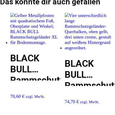
Das könnte dir auch gefallen
BLACK
BLACK
BULL
BULL
Rammschutzgeländer
Rammschutz
XL –
XL –
70,60
€
zzgl. MwSt.
Standpfosten
74,70
€
zzgl. MwSt.
Querbalken