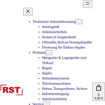
Zum
Inhalt
springen
Technische Industrieberatung
Intralogistik
Arbeitssicherheit
Partner of Jungheinrich
Offizieller Bobcat-Vertragshändler
Förderung für Elektro-Stapler
Produkte
Mietgeräte & Lagergeräte zum
Verkauf
Regale
Stapler
Sicherheitssysteme
Teleskopmaschinen
Heben, Transportieren, Sichern
Industriereinigung
0
0,00 €
Arbeitssicherheit
Service