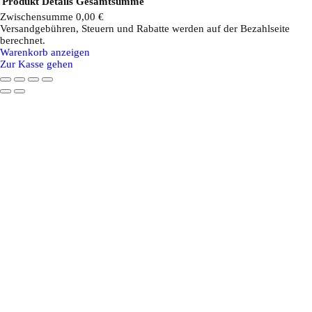
Produkt
Details
Gesamtsumme
Zwischensumme
0,00 €
Versandgebühren, Steuern und Rabatte werden auf der Bezahlseite
Produkte
berechnet.
Warenkorb anzeigen
im
Zur Kasse gehen
Warenkorb