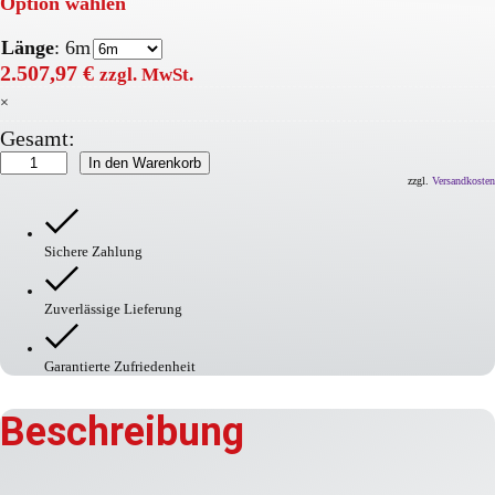
Option wählen
Länge
:
6m
2.507,97
€
zzgl. MwSt.
×
Gesamt:
Rack-
In den Warenkorb
Mammut
zzgl.
Versandkosten
Rammschutzbarriere
Doppelplanke
Menge
Sichere Zahlung
Zuverlässige Lieferung
Garantierte Zufriedenheit
Beschreibung