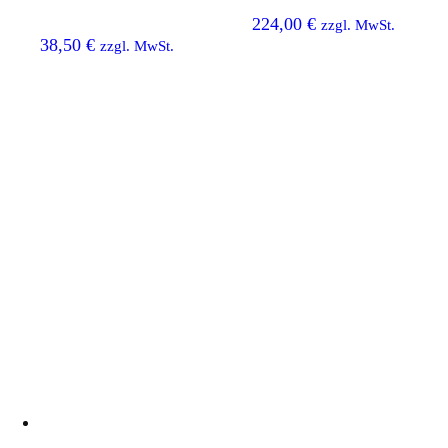
Tür
Federelement
224,00
€
zzgl. MwSt.
38,50
€
zzgl. MwSt.