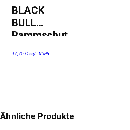
BLACK
BULL
Rammschutzgeländer
S-line
87,70
€
zzgl. MwSt.
Ähnliche Produkte