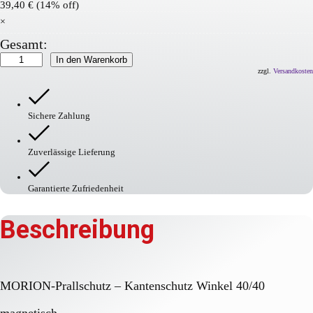
39,40
€
(14% off)
×
Gesamt:
MORION
In den Warenkorb
Prallschutz
zzgl.
Versandkosten
–
Kantenschutz
Menge
Sichere Zahlung
Zuverlässige Lieferung
Garantierte Zufriedenheit
Beschreibung
MORION-Prallschutz – Kantenschutz Winkel 40/40