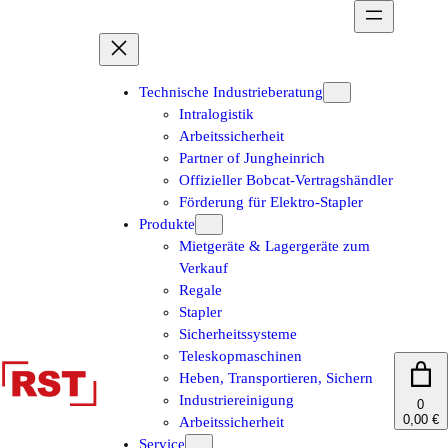
Zum
Inhalt
springen
Technische Industrieberatung
Intralogistik
Arbeitssicherheit
Partner of Jungheinrich
Offizieller Bobcat-Vertragshändler
Förderung für Elektro-Stapler
Produkte
Mietgeräte & Lagergeräte zum
Verkauf
Regale
Stapler
Sicherheitssysteme
Teleskopmaschinen
Heben, Transportieren, Sichern
Industriereinigung
0
0,00 €
Arbeitssicherheit
Service