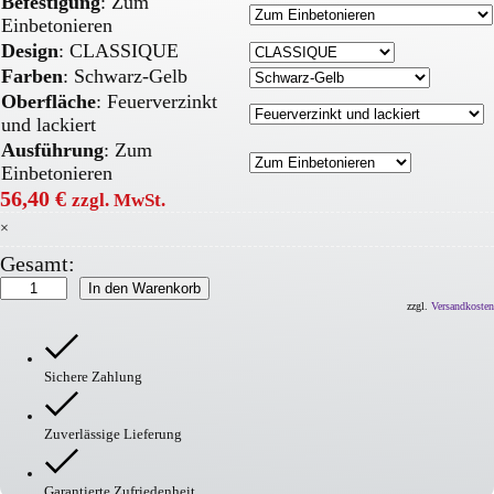
Befestigung
:
Zum
Einbetonieren
Design
:
CLASSIQUE
Farben
:
Schwarz-Gelb
Oberfläche
:
Feuerverzinkt
und lackiert
Ausführung
:
Zum
Einbetonieren
56,40
€
zzgl. MwSt.
×
Gesamt:
MORION
In den Warenkorb
Systemgeländer
zzgl.
Versandkosten
CLASSIQUE
Menge
Sichere Zahlung
Zuverlässige Lieferung
Garantierte Zufriedenheit