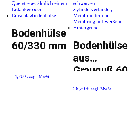
Bodenhülse
Bodenhülse
60/330 mm
aus
Grauguß 60
14,70
€
zzgl. MwSt.
mm
26,20
€
zzgl. MwSt.