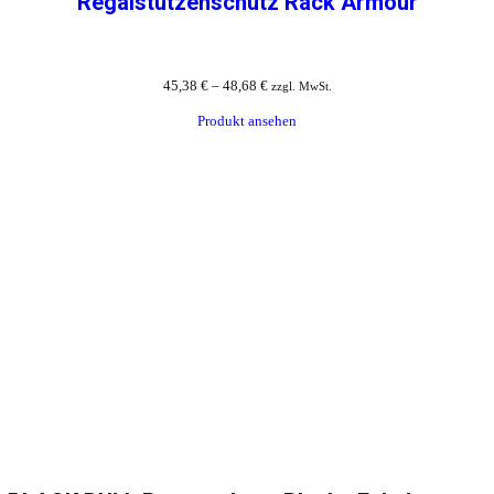
Regalstützenschutz Rack Armour
45,38
€
–
48,68
€
zzgl. MwSt.
Produkt ansehen