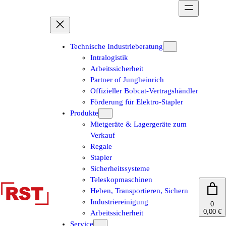
Zum
Inhalt
springen
Technische Industrieberatung
Intralogistik
Arbeitssicherheit
Partner of Jungheinrich
Offizieller Bobcat-Vertragshändler
Förderung für Elektro-Stapler
Produkte
Mietgeräte & Lagergeräte zum
Verkauf
Regale
Stapler
Sicherheitssysteme
Teleskopmaschinen
Heben, Transportieren, Sichern
Industriereinigung
0
0,00 €
Arbeitssicherheit
Service