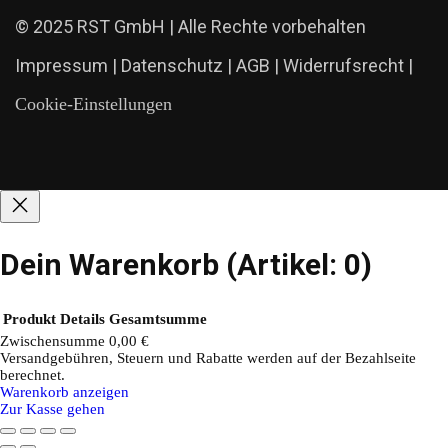
© 2025 RST GmbH | Alle Rechte vorbehalten
Impressum
|
Datenschutz
|
AGB
|
Widerrufsrecht
|
Cookie-Einstellungen
Dein Warenkorb
(Artikel: 0)
Produkt
Details
Gesamtsumme
Zwischensumme
0,00 €
Versandgebühren, Steuern und Rabatte werden auf der Bezahlseite
Produkte
berechnet.
Warenkorb anzeigen
im
Zur Kasse gehen
Warenkorb