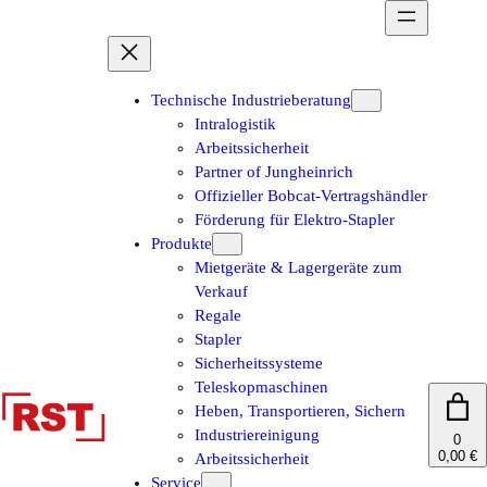
Zum
Inhalt
springen
Technische Industrieberatung
Intralogistik
Arbeitssicherheit
Partner of Jungheinrich
Offizieller Bobcat-Vertragshändler
Förderung für Elektro-Stapler
Produkte
Mietgeräte & Lagergeräte zum
Verkauf
Regale
Stapler
Sicherheitssysteme
Teleskopmaschinen
Heben, Transportieren, Sichern
Industriereinigung
0
0,00 €
Arbeitssicherheit
Service