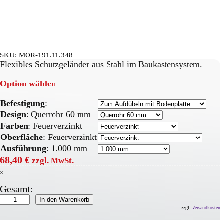
SKU:
MOR-191.11.348
Flexibles Schutzgeländer aus Stahl im Baukastensystem.
Option wählen
Befestigung
:
Design
:
Querrohr 60 mm
Farben
:
Feuerverzinkt
Oberfläche
:
Feuerverzinkt
Ausführung
:
1.000 mm
68,40
€
zzgl. MwSt.
×
Gesamt:
MORION
In den Warenkorb
Systemgeländer
zzgl.
Versandkosten
Menge