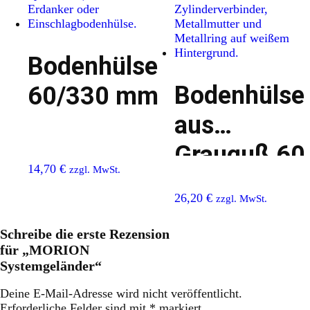
Bodenhülse
Bodenhülse
60/330 mm
aus
Grauguß 60
14,70
€
zzgl. MwSt.
mm
26,20
€
zzgl. MwSt.
Schreibe die erste Rezension
für „MORION
Systemgeländer“
Deine E-Mail-Adresse wird nicht veröffentlicht.
Erforderliche Felder sind mit
*
markiert