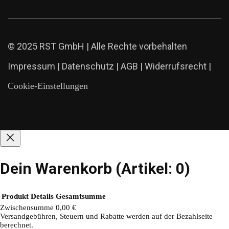
© 2025 RST GmbH | Alle Rechte vorbehalten
Impressum
|
Datenschutz
|
AGB
|
Widerrufsrecht
|
Cookie-Einstellungen
Dein Warenkorb
(Artikel: 0)
Produkt
Details
Gesamtsumme
Zwischensumme
0,00 €
Versandgebühren, Steuern und Rabatte werden auf der Bezahlseite
Produkte
berechnet.