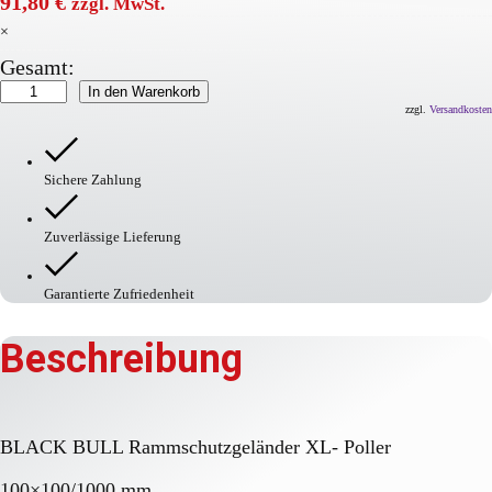
91,80
€
zzgl. MwSt.
×
Gesamt:
BLACK
In den Warenkorb
BULL
zzgl.
Versandkosten
Rammschutzgeländer-
Poller
Menge
Sichere Zahlung
Zuverlässige Lieferung
Garantierte Zufriedenheit
Beschreibung
BLACK BULL Rammschutzgeländer XL- Poller
100×100/1000 mm