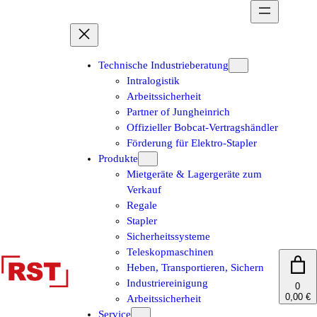
Zum
Inhalt
springen
Technische Industrieberatung
Intralogistik
Arbeitssicherheit
Partner of Jungheinrich
Offizieller Bobcat-Vertragshändler
Förderung für Elektro-Stapler
Produkte
Mietgeräte & Lagergeräte zum
Verkauf
Regale
Stapler
Sicherheitssysteme
Teleskopmaschinen
Heben, Transportieren, Sichern
Industriereinigung
0
0,00 €
Arbeitssicherheit
Service