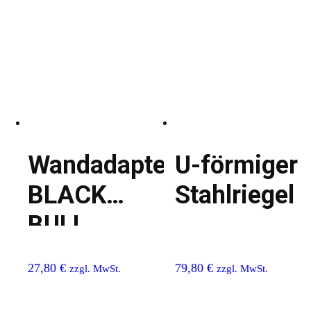
Wandadapter
U-förmiger
BLACK
Stahlriegel
BULL
Rammschutz-
27,80
€
79,80
€
zzgl. MwSt.
zzgl. MwSt.
Geländer