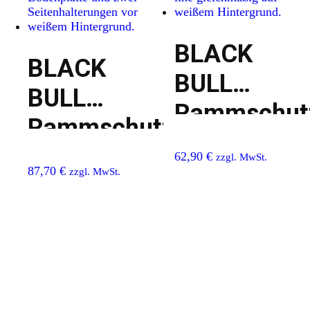
BLACK
BLACK
BULL
BULL
Rammschutz
Rammschutzgeländer
S-line
S-line
62,90
€
zzgl. MwSt.
87,70
€
zzgl. MwSt.