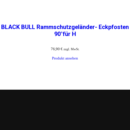
BLACK BULL Rammschutzgeländer- Eckpfosten
90°für H
76,90
€
zzgl. MwSt.
Produkt ansehen