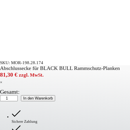
SKU:
MOR-198.28.174
Abschlussecke für BLACK BULL Rammschutz-Planken
81,30
€
zzgl. MwSt.
×
Gesamt:
BLACK
In den Warenkorb
BULL
Rammschutz-
Planke
Abschlussecke
Sichere Zahlung
Menge