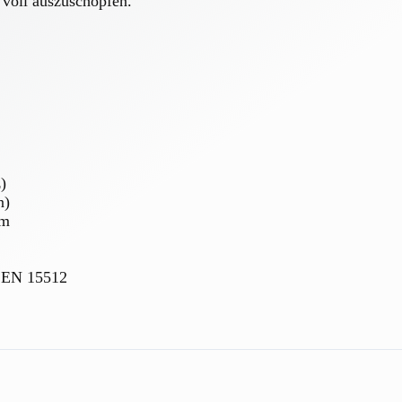
k voll auszuschöpfen.
)
n)
mm
 EN 15512