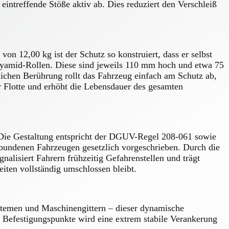
h eintreffende Stöße aktiv ab. Dies reduziert den Verschleiß
von 12,00 kg ist der Schutz so konstruiert, dass er selbst
lyamid-Rollen. Diese sind jeweils 110 mm hoch und etwa 75
lichen Berührung rollt das Fahrzeug einfach am Schutz ab,
er Flotte und erhöht die Lebensdauer des gesamten
 Die Gestaltung entspricht der DGUV-Regel 208-061 sowie
rgebundenen Fahrzeugen gesetzlich vorgeschrieben. Durch die
alisiert Fahrern frühzeitig Gefahrenstellen und trägt
iten vollständig umschlossen bleibt.
stemen und Maschinengittern – dieser dynamische
6 Befestigungspunkte wird eine extrem stabile Verankerung