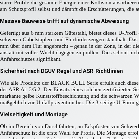
starre Profile die gesamte Energie einer Kollision absorbieren
am Schutzprofil selbst und dämpft die Erschütterungen, die 
Massive Bauweise trifft auf dynamische Abweisung
Gefertigt aus 6 mm starkem Gütestahl, bietet dieses U-Profil 
schweren Gabelstaplern und Flurförderzeugen standhält. Das
mm über dem Flur angebracht – genau in der Zone, in der die 
anstatt mit voller Wucht dagegen zu prallen. Dies schont nic
Anfahrschutzes signifikant.
Sicherheit nach DGUV-Regel und ASR-Richtlinien
Wie alle Produkte der BLACK BULL Serie erfüllt auch diese 
der ASR A1.3/5.2. Der Einsatz eines solchen zertifizierten S
markante gelbe Kunststoffbeschichtung und die schwarzen Warn
maßgeblich zur Unfallprävention bei. Die 3-seitige U-Form ga
Vielseitigkeit und Montage
Ob im Bereich von Durchfahrten, an Eckpfosten von Schwerl
Anfahrschutz ist die erste Wahl für Profis. Die Montage erf