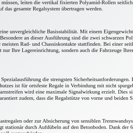
 müssen, leiten die vertikal fixierten Polyamid-Rollen seitlic
auf das gesamte Regalsystem übertragen werden.
eine unvergleichliche Basisstabilität. Mit einem Eigengewicht 
 Besondere an dieser Ausführung sind die zwei schwarzen Po
meisten Rad- und Chassiskontakte stattfinden. Bei einer seit
ht nur Ihre Lagereinrichtung, sondern auch die Fahrzeuge Ihr
Spezialausführung die strengsten Sicherheitsanforderungen.
chutzes ist für ortsfeste Regale in Verbindung mit nicht spu
streifen wird eine maximale Signalwirkung erzielt. Dies sign
rantiert zudem, dass die Regalstütze von vorne und beiden Se
astregalen oder zur Absicherung von sensiblen Trennwandsy
olgt stationär durch Aufdübeln auf den Betonboden. Dank der 