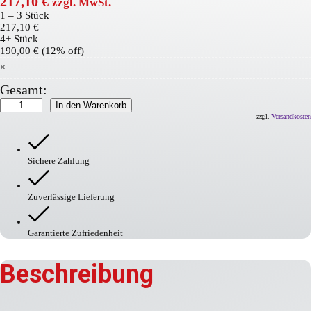
217,10
€
zzgl. MwSt.
1 – 3
Stück
217,10
€
4+ Stück
190,00
€
(12% off)
×
Gesamt:
MNK-
In den Warenkorb
Güte
zzgl.
Versandkosten
6
Menge
Sichere Zahlung
Zuverlässige Lieferung
Garantierte Zufriedenheit
Beschreibung