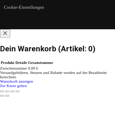
Cookie-Einstellungen
Dein Warenkorb
(Artikel: 0)
Produkt
Details
Gesamtsumme
Zwischensumme
0,00 €
Versandgebühren, Steuern und Rabatte werden auf der Bezahlseite
Produkte
berechnet.
Warenkorb anzeigen
im
Zur Kasse gehen
Warenkorb