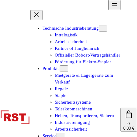
Zum
Inhalt
springen
Technische Industrieberatung
Intralogistik
Arbeitssicherheit
Partner of Jungheinrich
Offizieller Bobcat-Vertragshändler
Förderung für Elektro-Stapler
Produkte
Mietgeräte & Lagergeräte zum
Verkauf
Regale
Stapler
Sicherheitssysteme
Teleskopmaschinen
Heben, Transportieren, Sichern
Industriereinigung
0
0,00 €
Arbeitssicherheit
Service