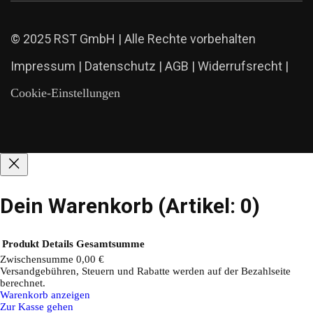
© 2025 RST GmbH | Alle Rechte vorbehalten
Impressum
|
Datenschutz
|
AGB
|
Widerrufsrecht
|
Cookie-Einstellungen
Dein Warenkorb
(Artikel: 0)
Produkt
Details
Gesamtsumme
Zwischensumme
0,00 €
Versandgebühren, Steuern und Rabatte werden auf der Bezahlseite
Produkte
berechnet.
Warenkorb anzeigen
im
Zur Kasse gehen