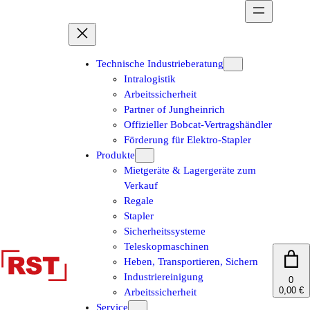
Zum
Inhalt
springen
Technische Industrieberatung
Intralogistik
Arbeitssicherheit
Partner of Jungheinrich
Offizieller Bobcat-Vertragshändler
Förderung für Elektro-Stapler
Produkte
Mietgeräte & Lagergeräte zum
Verkauf
Regale
Stapler
Sicherheitssysteme
Teleskopmaschinen
Heben, Transportieren, Sichern
Industriereinigung
0
0,00 €
Arbeitssicherheit
Service