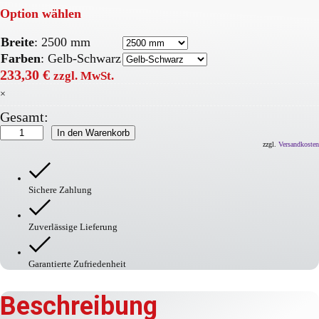
Option wählen
Breite
:
2500 mm
Farben
:
Gelb-Schwarz
233,30
€
zzgl. MwSt.
×
Gesamt:
MORION
In den Warenkorb
Höhenbegrenzer
zzgl.
Versandkosten
Aluminium
Menge
Sichere Zahlung
Zuverlässige Lieferung
Garantierte Zufriedenheit
Beschreibung