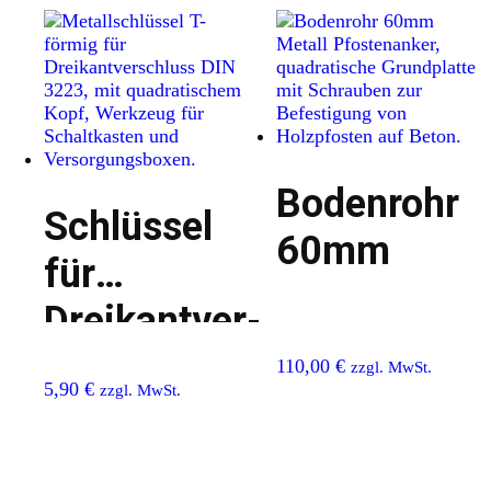
Bodenrohr
Schlüssel
60mm
für
Dreikantver-
schluß nach
110,00
€
zzgl. MwSt.
5,90
€
zzgl. MwSt.
DIN 3223