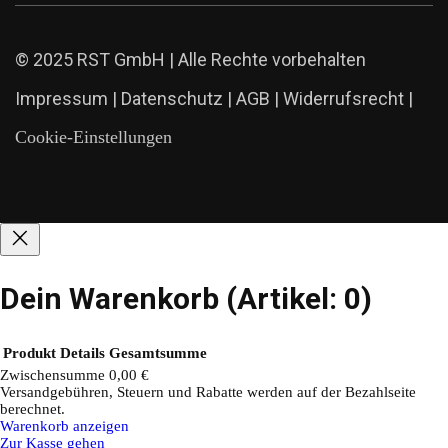
© 2025 RST GmbH | Alle Rechte vorbehalten
Impressum
|
Datenschutz
|
AGB
|
Widerrufsrecht
|
Cookie-Einstellungen
Dein Warenkorb
(Artikel: 0)
Produkt
Details
Gesamtsumme
Zwischensumme
0,00 €
Versandgebühren, Steuern und Rabatte werden auf der Bezahlseite
Produkte
berechnet.
Warenkorb anzeigen
im
Zur Kasse gehen