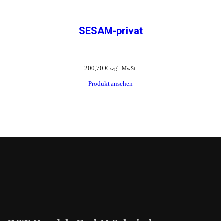
SESAM-privat
200,70
€
zzgl. MwSt.
Produkt ansehen