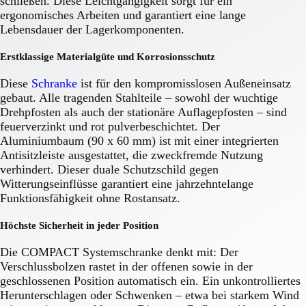
schließen. Diese Leichtgängigkeit sorgt für ein
ergonomisches Arbeiten und garantiert eine lange
Lebensdauer der Lagerkomponenten.
Erstklassige Materialgüte und Korrosionsschutz
Diese
Schranke
ist für den kompromisslosen Außeneinsatz
gebaut. Alle tragenden Stahlteile – sowohl der wuchtige
Drehpfosten als auch der stationäre Auflagepfosten – sind
feuerverzinkt und rot pulverbeschichtet. Der
Aluminiumbaum (90 x 60 mm) ist mit einer integrierten
Antisitzleiste ausgestattet, die zweckfremde Nutzung
verhindert. Dieser duale Schutzschild gegen
Witterungseinflüsse garantiert eine jahrzehntelange
Funktionsfähigkeit ohne Rostansatz.
Höchste Sicherheit in jeder Position
Die COMPACT Systemschranke denkt mit: Der
Verschlussbolzen rastet in der offenen sowie in der
geschlossenen Position automatisch ein. Ein unkontrolliertes
Herunterschlagen oder Schwenken – etwa bei starkem Wind