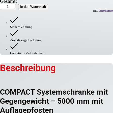
Gesamt:
COMPACT
In den Warenkorb
Systemschranke
zzgl.
Versandkosten
mit
Gegengewicht
Menge
Sichere Zahlung
Zuverlässige Lieferung
Garantierte Zufriedenheit
Beschreibung
COMPACT Systemschranke mit
Gegengewicht – 5000 mm mit
Auflagepfosten