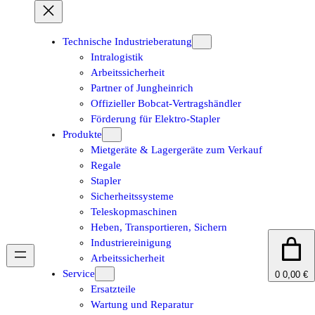
Zum
Inhalt
springen
Technische Industrieberatung
Intralogistik
Arbeitssicherheit
Partner of Jungheinrich
Offizieller Bobcat-Vertragshändler
Förderung für Elektro-Stapler
Produkte
Mietgeräte & Lagergeräte zum Verkauf
Regale
Stapler
Sicherheitssysteme
Teleskopmaschinen
Heben, Transportieren, Sichern
Industriereinigung
Arbeitssicherheit
Service
0
0,00 €
Ersatzteile
Wartung und Reparatur