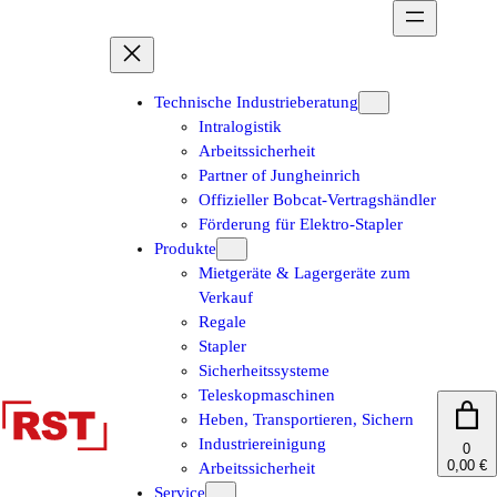
Zum
Inhalt
springen
Technische Industrieberatung
Intralogistik
Arbeitssicherheit
Partner of Jungheinrich
Offizieller Bobcat-Vertragshändler
Förderung für Elektro-Stapler
Produkte
Mietgeräte & Lagergeräte zum
Verkauf
Regale
Stapler
Sicherheitssysteme
Teleskopmaschinen
Heben, Transportieren, Sichern
Industriereinigung
0
0,00 €
Arbeitssicherheit
Service