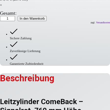
×
Gesamt:
Leitzylinder
In den Warenkorb
ComeBack
zzgl.
Versandkosten
Menge
Sichere Zahlung
Zuverlässige Lieferung
Garantierte Zufriedenheit
Beschreibung
Leitzylinder ComeBack –