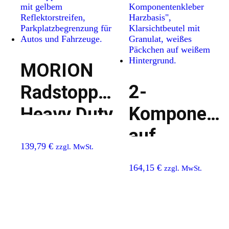
MORION
2-
Radstopp
Komponente
Heavy Duty
auf
139,79
€
zzgl. MwSt.
Harzbasis
164,15
€
zzgl. MwSt.