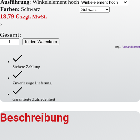
Ausführung
:
Winkelelement hoch
Farben
:
Schwarz
18,79
€
zzgl. MwSt.
×
Gesamt:
GAMMA
In den Warenkorb
Elastikbordstein
zzgl.
Versandkosten
Menge
Sichere Zahlung
Zuverlässige Lieferung
Garantierte Zufriedenheit
Beschreibung