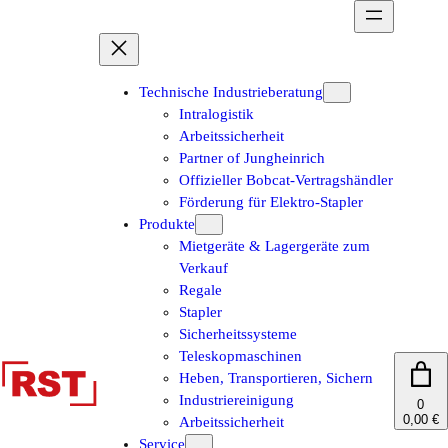
Zum
Inhalt
springen
Technische Industrieberatung
Intralogistik
Arbeitssicherheit
Partner of Jungheinrich
Offizieller Bobcat-Vertragshändler
Förderung für Elektro-Stapler
Produkte
Mietgeräte & Lagergeräte zum
Verkauf
Regale
Stapler
Sicherheitssysteme
Teleskopmaschinen
Heben, Transportieren, Sichern
Industriereinigung
0
0,00 €
Arbeitssicherheit
Service