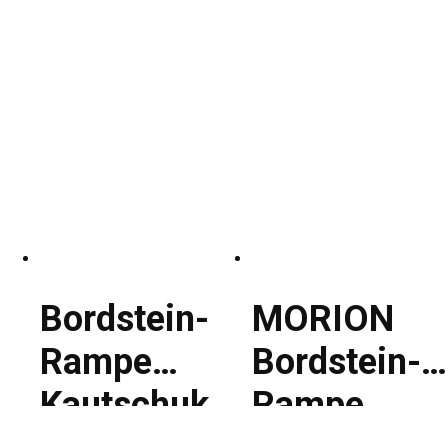
Bordstein-
MORION
Rampe
Bordstein-
Kautschuk
Rampe
Gummi