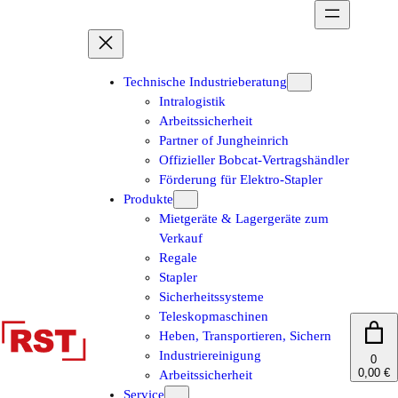
Zum
Inhalt
springen
Technische Industrieberatung
Intralogistik
Arbeitssicherheit
Partner of Jungheinrich
Offizieller Bobcat-Vertragshändler
Förderung für Elektro-Stapler
Produkte
Mietgeräte & Lagergeräte zum
Verkauf
Regale
Stapler
Sicherheitssysteme
Teleskopmaschinen
Heben, Transportieren, Sichern
Industriereinigung
0
0,00 €
Arbeitssicherheit
Service