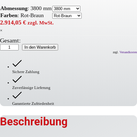
Abmessung
:
3800 mm
Farben
:
Rot-Braun
2.914,05
€
zzgl. MwSt.
×
Gesamt:
GAMMA
In den Warenkorb
Berliner
zzgl.
Versandkosten
Kissen
oval
Menge
Sichere Zahlung
Zuverlässige Lieferung
Garantierte Zufriedenheit
Beschreibung