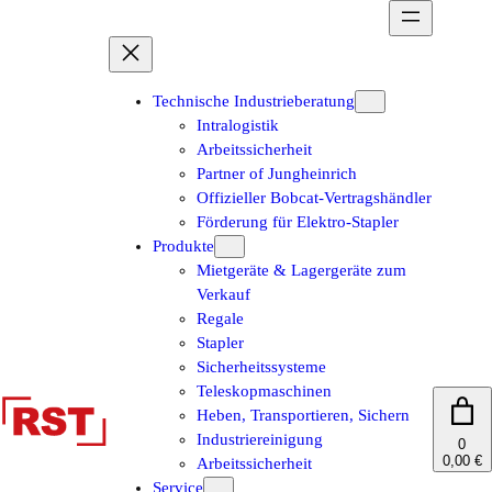
Zum
Inhalt
springen
Technische Industrieberatung
Intralogistik
Arbeitssicherheit
Partner of Jungheinrich
Offizieller Bobcat-Vertragshändler
Förderung für Elektro-Stapler
Produkte
Mietgeräte & Lagergeräte zum
Verkauf
Regale
Stapler
Sicherheitssysteme
Teleskopmaschinen
Heben, Transportieren, Sichern
Industriereinigung
0
0,00 €
Arbeitssicherheit
Service