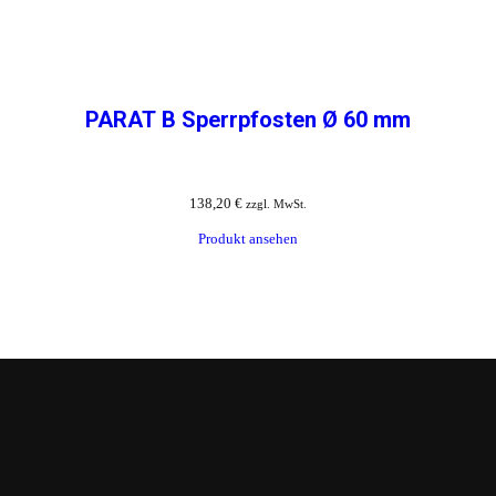
PARAT B Sperrpfosten Ø 60 mm
138,20
€
zzgl. MwSt.
Produkt ansehen