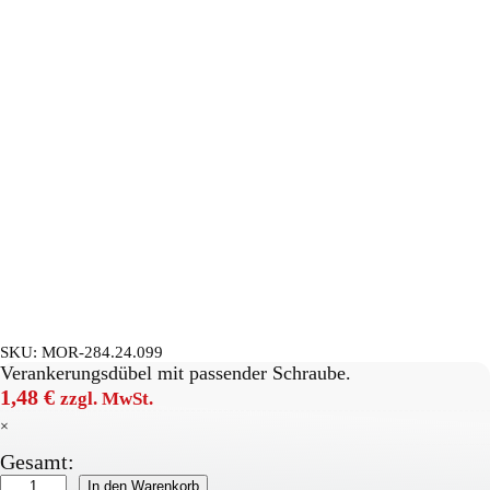
SKU:
MOR-284.24.099
Verankerungsdübel mit passender Schraube.
1,48
€
zzgl. MwSt.
×
Gesamt:
Dübel
In den Warenkorb