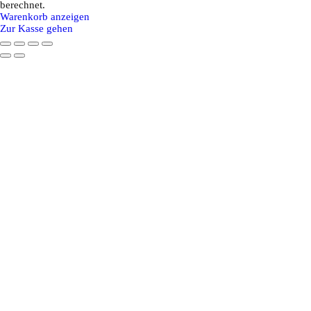
Produkte
berechnet.
Warenkorb anzeigen
im
Zur Kasse gehen
Warenkorb