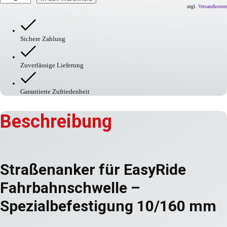
mit
zzgl.
Versandkosten
Schraube
M10
x
Sichere Zahlung
160
mm
Menge
Zuverlässige Lieferung
Garantierte Zufriedenheit
Beschreibung
Straßenanker für EasyRide
Fahrbahnschwelle –
Spezialbefestigung 10/160 mm