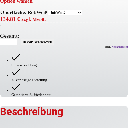
Option wählen
Oberfläche
:
Rot/Weiß
134,81
€
zzgl. MwSt.
×
Gesamt:
MORION
In den Warenkorb
Gurt-
zzgl.
Versandkosten
Warnständer
BASIC
Menge
Sichere Zahlung
Zuverlässige Lieferung
Garantierte Zufriedenheit
Beschreibung