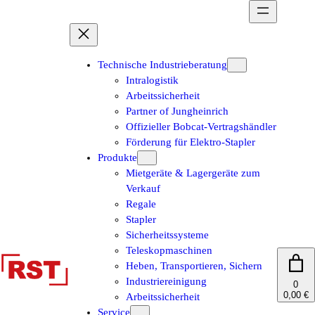
Zum
Inhalt
springen
Technische Industrieberatung
Intralogistik
Arbeitssicherheit
Partner of Jungheinrich
Offizieller Bobcat-Vertragshändler
Förderung für Elektro-Stapler
Produkte
Mietgeräte & Lagergeräte zum
Verkauf
Regale
Stapler
Sicherheitssysteme
Teleskopmaschinen
Heben, Transportieren, Sichern
Industriereinigung
0
0,00 €
Arbeitssicherheit
Service