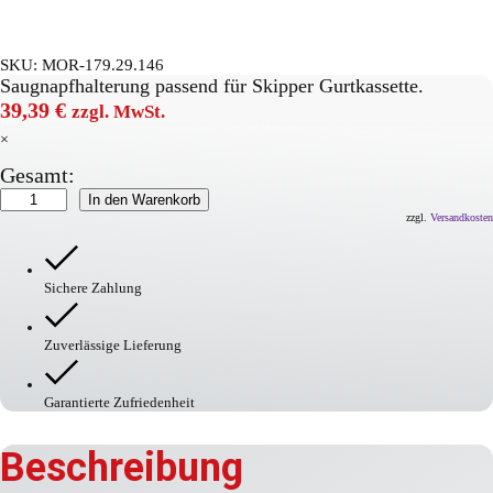
SKU:
MOR-179.29.146
Saugnapfhalterung passend für Skipper Gurtkassette.
39,39
€
zzgl. MwSt.
×
Gesamt:
Halterung
In den Warenkorb
bzw.
zzgl.
Versandkosten
Gurtbandaufnahme
mit
Saugnapf
Sichere Zahlung
Menge
Zuverlässige Lieferung
Garantierte Zufriedenheit
Beschreibung