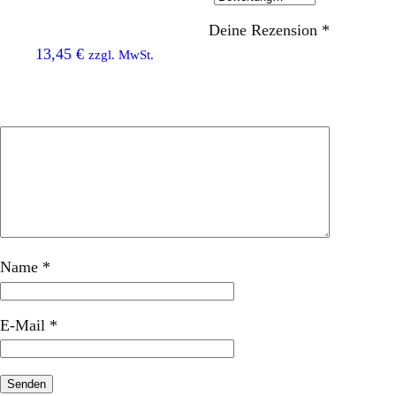
MORION
Deine Rezension
*
13,45
€
zzgl. MwSt.
Kegel-Gurt
Name
*
E-Mail
*