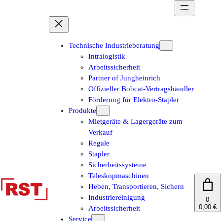
Zum
Inhalt
springen
Technische Industrieberatung
Intralogistik
Arbeitssicherheit
Partner of Jungheinrich
Offizieller Bobcat-Vertragshändler
Förderung für Elektro-Stapler
Produkte
Mietgeräte & Lagergeräte zum
Verkauf
Regale
Stapler
Sicherheitssysteme
Teleskopmaschinen
Heben, Transportieren, Sichern
Industriereinigung
0
0,00 €
Arbeitssicherheit
Service