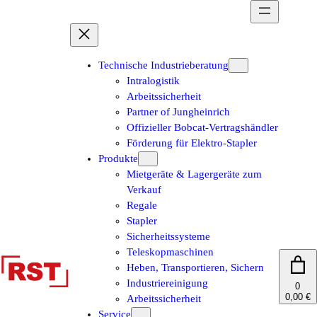
Zum
Inhalt
springen
Technische Industrieberatung
Intralogistik
Arbeitssicherheit
Partner of Jungheinrich
Offizieller Bobcat-Vertragshändler
Förderung für Elektro-Stapler
Produkte
Mietgeräte & Lagergeräte zum
Verkauf
Regale
Stapler
Sicherheitssysteme
Teleskopmaschinen
Heben, Transportieren, Sichern
Industriereinigung
0
0,00 €
Arbeitssicherheit
Service