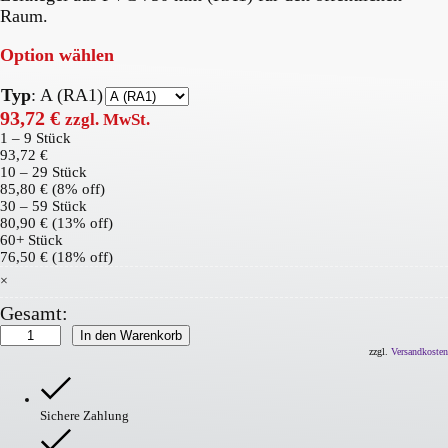
Raum.
Option wählen
Typ
:
A (RA1)
93,72
€
zzgl. MwSt.
1 – 9
Stück
93,72
€
10 – 29 Stück
85,80
€
(8% off)
30 – 59 Stück
80,90
€
(13% off)
60+ Stück
76,50
€
(18% off)
×
Gesamt:
MORION
In den Warenkorb
Leitkegel
zzgl.
Versandkosten
EU
Menge
Sichere Zahlung