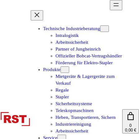
Zum
Inhalt
springen
Technische Industrieberatung
Intralogistik
Arbeitssicherheit
Partner of Jungheinrich
Offizieller Bobcat-Vertragshändler
Förderung für Elektro-Stapler
Produkte
Mietgeräte & Lagergeräte zum
Verkauf
Regale
Stapler
Sicherheitssysteme
Teleskopmaschinen
Heben, Transportieren, Sichern
Industriereinigung
0
0,00 €
Arbeitssicherheit
Service