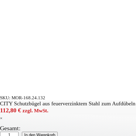
SKU:
MOR-168.24.132
CITY Schutzbügel aus feuerverzinktem Stahl zum Aufdübeln
112,80
€
zzgl. MwSt.
×
Gesamt:
CITY-
In den Warenkorb