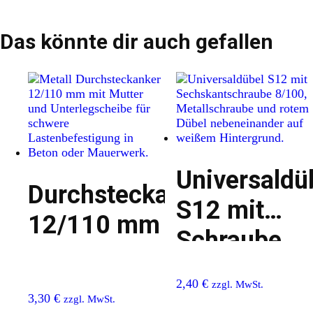
Das könnte dir auch gefallen
Universaldü
Durchsteckanker
S12 mit
12/110 mm
Schraube
8/100
2,40
€
zzgl. MwSt.
3,30
€
zzgl. MwSt.