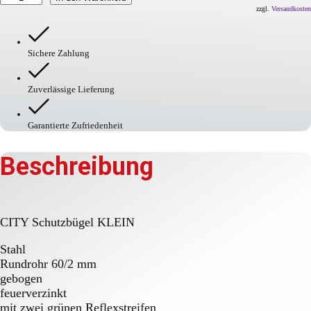
Schutzbügel
zzgl.
Versandkosten
KLEIN
Menge
Sichere Zahlung
Zuverlässige Lieferung
Garantierte Zufriedenheit
Beschreibung
CITY Schutzbügel KLEIN
Stahl
Rundrohr 60/2 mm
gebogen
feuerverzinkt
mit zwei grünen Reflexstreifen