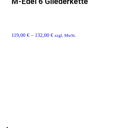
M-Edel 6 Gliederkette
119,00
€
–
132,00
€
zzgl. MwSt.