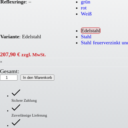
Reflexringe
:
–
grün
rot
Weiß
Edelstahl
Variante
:
Edelstahl
Stahl
Stahl feuerverzinkt un
207,90
€
zzgl. MwSt.
×
Gesamt:
CITY-
In den Warenkorb
Schutzpoller
aus
Edelstahl
Menge
Sichere Zahlung
Zuverlässige Lieferung