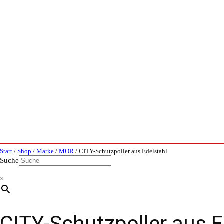
Start
/
Shop
/
Marke
/
MOR
/ CITY-Schutzpoller aus Edelstahl
Suche
×
CITY-Schutzpoller aus E