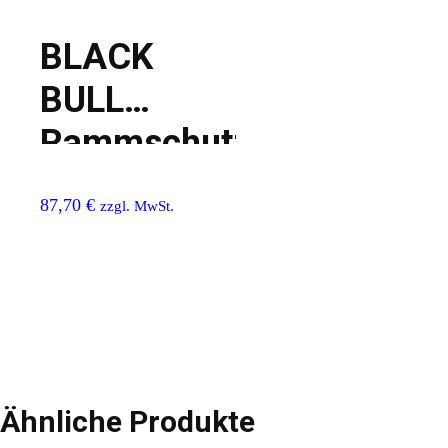
BLACK
BULL
Rammschutzgeländer
S-line
87,70
€
zzgl. MwSt.
Ähnliche Produkte