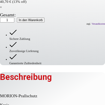
40,70
€
(13% off)
×
Gesamt:
MORION
In den Warenkorb
Prallschutz
zzgl.
Versandkosten
–
Profilschutz
Menge
Sichere Zahlung
Zuverlässige Lieferung
Garantierte Zufriedenheit
Beschreibung
MORION-Prallschutz