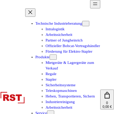
Zum
Inhalt
springen
Technische Industrieberatung
Intralogistik
Arbeitssicherheit
Partner of Jungheinrich
Offizieller Bobcat-Vertragshändler
Förderung für Elektro-Stapler
Produkte
Mietgeräte & Lagergeräte zum
Verkauf
Regale
Stapler
Sicherheitssysteme
Teleskopmaschinen
Heben, Transportieren, Sichern
Industriereinigung
0
0,00 €
Arbeitssicherheit
Service