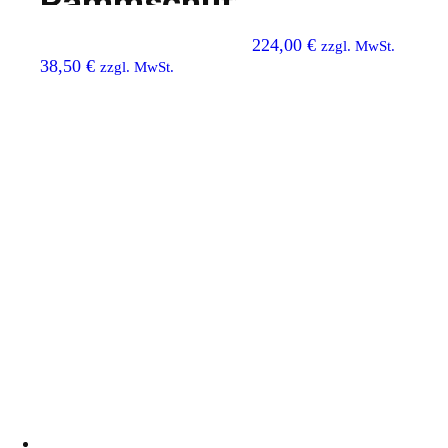
Rammschutz-
Tür
Federelement
224,00
€
zzgl. MwSt.
38,50
€
zzgl. MwSt.