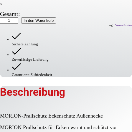
×
Gesamt:
MORION
In den Warenkorb
Prallschutz
zzgl.
Versandkosten
Menge
Sichere Zahlung
Zuverlässige Lieferung
Garantierte Zufriedenheit
Beschreibung
MORION-Prallschutz Eckenschutz Außennecke
MORION Prallschutz für Ecken warnt und schützt vor