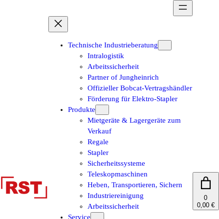
Zum
Inhalt
springen
Technische Industrieberatung
Intralogistik
Arbeitssicherheit
Partner of Jungheinrich
Offizieller Bobcat-Vertragshändler
Förderung für Elektro-Stapler
Produkte
Mietgeräte & Lagergeräte zum
Verkauf
Regale
Stapler
Sicherheitssysteme
Teleskopmaschinen
Heben, Transportieren, Sichern
Industriereinigung
0
0,00 €
Arbeitssicherheit
Service