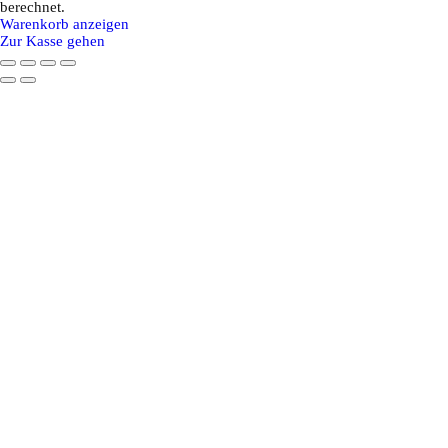
Produkte
berechnet.
Warenkorb anzeigen
im
Zur Kasse gehen
Warenkorb